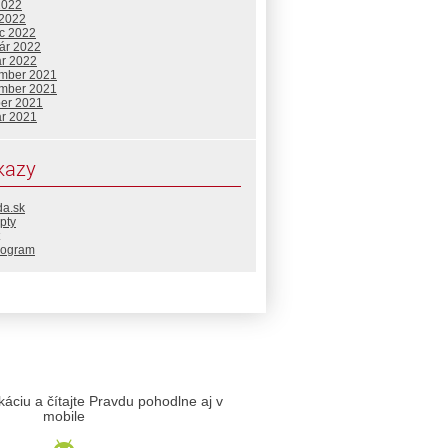
2022
 2022
c 2022
uár 2022
ár 2022
mber 2021
mber 2021
ber 2021
ár 2021
kazy
da.sk
pty
rogram
likáciu a čítajte Pravdu pohodlne aj v
mobile