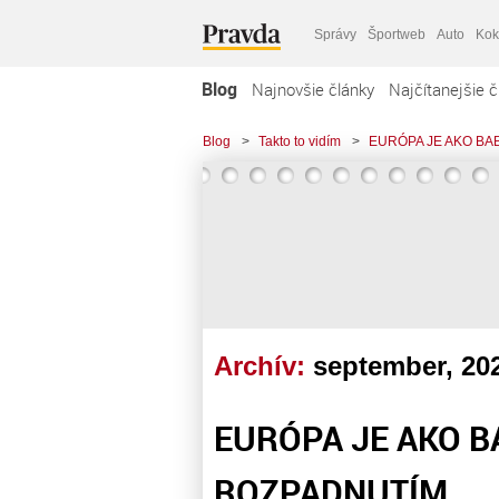
Správy
Športweb
Auto
Kok
Blog
Najnovšie články
Najčítanejšie č
Blog
>
Takto to vidím
>
EURÓPA JE AKO B
Archív:
september, 20
EURÓPA JE AKO 
ROZPADNUTÍM