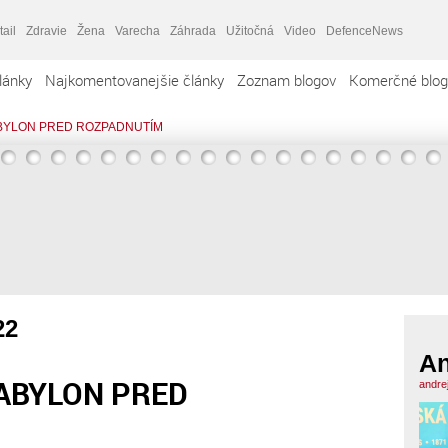
tail
Zdravie
Žena
Varecha
Záhrada
Užitočná
Video
DefenceNews
lánky
Najkomentovanejšie články
Zoznam blogov
Komerčné blog
ABYLON PRED ROZPADNUTÍM
22
An
BABYLON PRED
andre