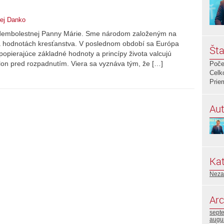
ej Danko
edembolestnej Panny Márie. Sme národom založeným na
 na hodnotách kresťanstva. V poslednom období sa Európa
Šta
 popierajúce základné hodnoty a princípy života valcujú
on pred rozpadnutím. Viera sa vyznáva tým, že […]
Poče
Celk
Prie
Aut
Kat
Neza
Arc
sept
augu