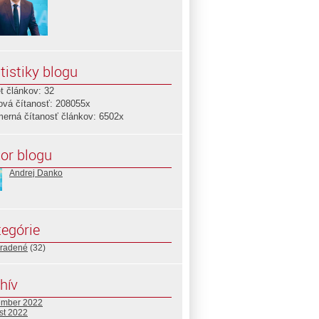
tistiky blogu
t článkov: 32
ová čítanosť: 208055x
merná čítanosť článkov: 6502x
or blogu
Andrej Danko
egórie
radené
(32)
hív
ember 2022
st 2022