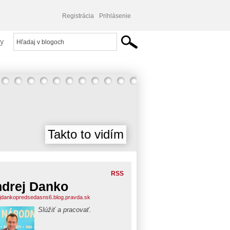
Registrácia
Prihlásenie
y
Takto to vidím
RSS
drej Danko
jdankopredsedasns6.blog.pravda.sk
Slúžiť a pracovať.