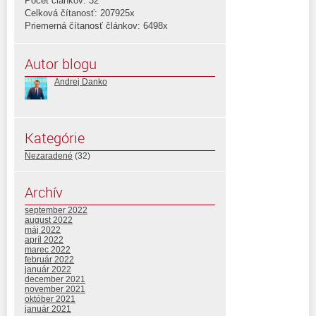
Počet článkov: 32
Celková čítanosť: 207925x
Priemerná čítanosť článkov: 6498x
Autor blogu
Andrej Danko
Kategórie
Nezaradené
(32)
Archív
september 2022
august 2022
máj 2022
apríl 2022
marec 2022
február 2022
január 2022
december 2021
november 2021
október 2021
január 2021