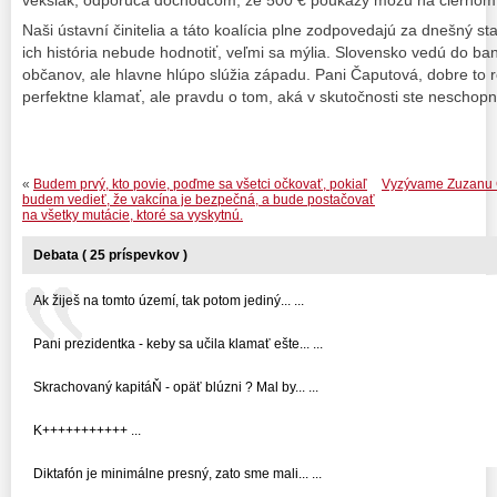
vekslák, odporúča dôchodcom, že 500 € poukazy môžu na čiernom 
Naši ústavní činitelia a táto koalícia plne zodpovedajú za dnešný st
ich história nebude hodnotiť, veľmi sa mýlia. Slovensko vedú do ba
občanov, ale hlavne hlúpo slúžia západu. Pani Čaputová, dobre to ro
perfektne klamať, ale pravdu o tom, aká v skutočnosti ste neschopn
«
Budem prvý, kto povie, poďme sa všetci očkovať, pokiaľ
Vyzývame Zuzanu Ča
budem vedieť, že vakcína je bezpečná, a bude postačovať
na všetky mutácie, ktoré sa vyskytnú.
Debata ( 25 príspevkov )
Ak žiješ na tomto území, tak potom jediný... ...
Pani prezidentka - keby sa učila klamať ešte... ...
Skrachovaný kapitáŇ - opäť blúzni ? Mal by... ...
K+++++++++++ ...
Diktafón je minimálne presný, zato sme mali... ...