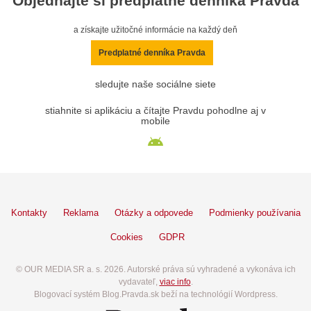
Objednajte si predplatné denníka Pravda
a získajte užitočné informácie na každý deň
Predplatné denníka Pravda
sledujte naše sociálne siete
stiahnite si aplikáciu a čítajte Pravdu pohodlne aj v
mobile
Kontakty
Reklama
Otázky a odpovede
Podmienky používania
Cookies
GDPR
© OUR MEDIA SR a. s. 2026. Autorské práva sú vyhradené a vykonáva ich
vydavateľ,
viac info
.
Blogovací systém Blog.Pravda.sk beží na technológií Wordpress.