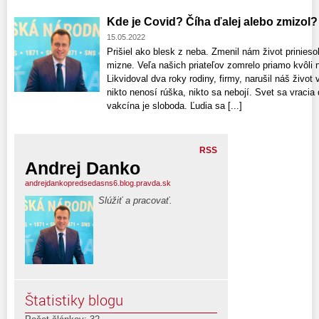
Kde je Covid? Číha ďalej alebo zmizol?
15.05.2022
Prišiel ako blesk z neba. Zmenil nám život priniesol
mizne. Veľa našich priateľov zomrelo priamo kvôli 
Likvidoval dva roky rodiny, firmy, narušil náš život
nikto nenosí rúška, nikto sa nebojí. Svet sa vracia 
vakcína je sloboda. Ľudia sa [...]
RSS
Andrej Danko
andrejdankopredsedasns6.blog.pravda.sk
Slúžiť a pracovať.
Štatistiky blogu