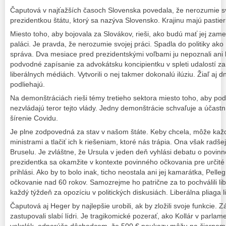
Čaputová v najťažších časoch Slovenska povedala, že nerozumie svoj
prezidentkou štátu, ktorý sa nazýva Slovensko. Krajinu majú pastieri
Miesto toho, aby bojovala za Slovákov, rieši, ako budú mať jej zam
paláci. Je pravda, že nerozumie svojej práci. Spadla do politiky ako
správa. Dva mesiace pred prezidentskými voľbami ju nepoznali ani ľ
podvodné zapísanie za advokátsku koncipientku v spleti udalostí zani
liberálnych médiách. Vytvorili o nej takmer dokonalú ilúziu. Žiaľ aj
podliehajú.
Na demonštráciách rieši témy tretieho sektora miesto toho, aby pod
nezvládajú teror tejto vlády. Jedny demonštrácie schvaľuje a účastní
šírenie Covidu.
Je plne zodpovedná za stav v našom štáte. Keby chcela, môže kaž
ministrami a tlačiť ich k riešeniam, ktoré nás trápia. Ona však radše
Bruselu. Je zvláštne, že Ursula v jeden deň vyhlási debatu o povi
prezidentka sa okamžite v kontexte povinného očkovania pre určité 
prihlási. Ako by to bolo inak, ticho neostala ani jej kamarátka, Pelle
očkovanie nad 60 rokov. Samozrejme ho patrične za to pochválili li
každý týždeň za opozíciu v politických diskusiách. Liberálna pliaga li
Čaputová aj Heger by najlepšie urobili, ak by zložili svoje funkcie. 
zastupovali slabí lídri. Je tragikomické pozerať, ako Kollár v parlam