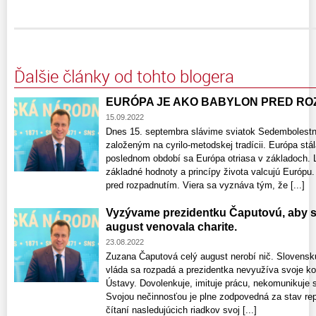
Ďalšie články od tohto blogera
EURÓPA JE AKO BABYLON PRED RO
15.09.2022
Dnes 15. septembra slávime sviatok Sedembolest
založeným na cyrilo-metodskej tradícii. Európa stá
poslednom období sa Európa otriasa v základoch. L
základné hodnoty a princípy života valcujú Európu
pred rozpadnutím. Viera sa vyznáva tým, že [...]
Vyzývame prezidentku Čaputovú, aby sv
august venovala charite.
23.08.2022
Zuzana Čaputová celý august nerobí nič. Slovensku
vláda sa rozpadá a prezidentka nevyužíva svoje k
Ústavy. Dovolenkuje, imituje prácu, nekomunikuje s 
Svojou nečinnosťou je plne zodpovedná za stav republ
čítaní nasledujúcich riadkov svoj [...]