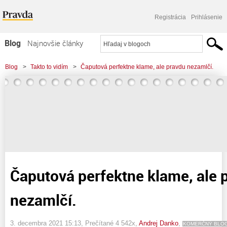
Registrácia
Prihlásenie
Blog
Najnovšie články
Najčítanejšie články
Blog
>
Takto to vidím
>
Čaputová perfektne klame, ale pravdu nezamlčí.
Najkomentovanejšie články
Zoznam blogov
Komerčné blogy
Čaputová perfektne klame, ale 
nezamlčí.
3. decembra 2021 15:13
, Prečítané 4 542x,
Andrej Danko
,
KOMERČNÝ BLO